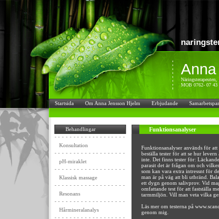
naringste
Anna
Näringsterapeuten,
MOB 0762- 07 43 
Startsida
Om Anna Jensson Hjelm
Erbjudande
Samarbetspar
Behandlingar
Funktionsanalyser
Konsultation
Funktionsanalyser används för att
beställa tester för att se hur lever
inte. Det finns tester för: Läckand
pH-miraklet
parasit det är frågan om och vilke
som kan vara extra intressnt för d
man är på väg att bli utbränd. Ba
Klassisk massage
ett dygn genom salivprov. Vid m
omfattande test för att fastställa 
Resonans
tarmmiljön. Vill man veta vilka ge
Läs mer om testerna på www.scandla
Hårmineralanalys
genom mig.