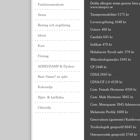
Dolda allergier testas genom Imu
Funktionsanalyser
www.imupro.se
Tarmpermeabilitet 1175 kr
Stress
Leveravgiftning 1648 kr
Rening och avgiftning
Urinox 400 kr
Idrott
Candida 645 kr
Indikan 470 kr
Kost
Heliabacter Pyroli saliv 370 kr
Företag
Mikrobiologianalys 1945 kr
ADHD/DAMP & Dyslexi
CP 2448 kr
CDSA 2945 kr
Rent Vatten? en själv.
CDSA/CP 2.0 4539 kr
Kokosolja
Com. Female Hormone 4350 kr
Com. Male Hormone 3845 kr
Hjärt- & kärlhälsa
Com. Menopause 3945 Adrenocoret
Chlorella
Melatonin Profile 1600 kr
Genovations (gentester) Kardiova
Toxikologisk genprofil 6045 kr
Osteoporotisk genprofil 3740 kr