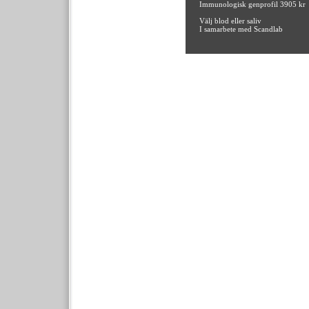
Immunologisk genprofil 3905 kr
Välj blod eller saliv
I samarbete med Scandlab